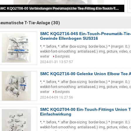
SMC KQG2T16-04S Ein-Touch-Pneumatik-Tie-Fitting Männlich mit Gewinde Ellenbogen SUS316
(30)
eumatische T-Tie-Anlage
SMC KQG2T16-04S Ein-Touch-Pneumatik-Tie-F
Gewinde Ellenbogen SUS316
*, *::before, *::after {box-sizing: border-box; } * {margin: 0; 
webkit-font-smoothing: antialiased; } img, picture, video, 
weiter
Bestpreis
2024-01-31 13:57:57
SMC KQG2T16-00 Gelenke Union Elbow Tee A
*, *::before, *::after {box-sizing: border-box; } * {margin: 0; 
webkit-font-smoothing: antialiased; } img, picture, video, 
weiter
Bestpreis
2024-04-09 16:27:56
SMC KQG2T04-00 Ein-Touch-Fittings Union 
Einfachwirkung
*, *::before, *::after {box-sizing: border-box; } * {margin: 0; 
webkit-font-smoothing: antialiased; } img, picture, video, 