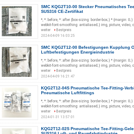
SMC KQG2T10-00 Stecker Pneumatisches Tee
SUS316 CE-Zertifikat
*, *::before, *::after {box-sizing: border-box; } * {margin: 0; 
webkit-font-smoothing: antialiased; } img, picture, video, 
weiter
Bestpreis
2024-04-09 16:03:25
SMC KQG2T12-00 Befestigungen Kupplung O
Luftbefestigungen Energieindustrie
*, *::before, *::after {box-sizing: border-box; } * {margin: 0; 
webkit-font-smoothing: antialiased; } img, picture, video, 
weiter
Bestpreis
2024-04-09 16:21:47
KQG2T12-04S Pneumatische Tee-Fitting-Ver
Pneumatische Luftfittings
*, *::before, *::after {box-sizing: border-box; } * {margin: 0; 
webkit-font-smoothing: antialiased; } img, picture, video, 
weiter
Bestpreis
2024-01-31 13:57:01
KQG2T12-02S Pneumatische Tee-Fitting-Gel
SUS316 Luft- und Raumfahrtindustrie