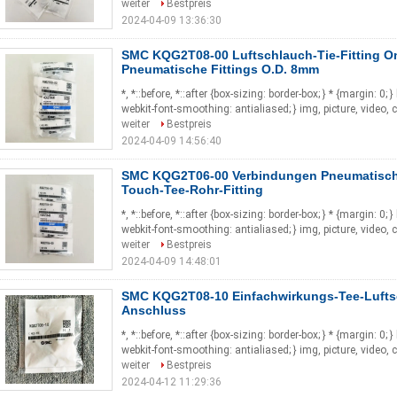
weiter
Bestpreis
2024-04-09 13:36:30
SMC KQG2T08-00 Luftschlauch-Tie-Fitting O
Pneumatische Fittings O.D. 8mm
*, *::before, *::after {box-sizing: border-box; } * {margin: 0; 
webkit-font-smoothing: antialiased; } img, picture, video, 
weiter
Bestpreis
2024-04-09 14:56:40
SMC KQG2T06-00 Verbindungen Pneumatische 
Touch-Tee-Rohr-Fitting
*, *::before, *::after {box-sizing: border-box; } * {margin: 0; 
webkit-font-smoothing: antialiased; } img, picture, video, 
weiter
Bestpreis
2024-04-09 14:48:01
SMC KQG2T08-10 Einfachwirkungs-Tee-Lufts
Anschluss
*, *::before, *::after {box-sizing: border-box; } * {margin: 0; 
webkit-font-smoothing: antialiased; } img, picture, video, 
weiter
Bestpreis
2024-04-12 11:29:36