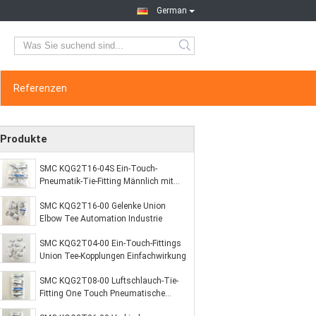
German
Referenzen
Produkte
SMC KQG2T16-04S Ein-Touch-
Pneumatik-Tie-Fitting Männlich mit
Gewinde Ellenbogen SUS316
SMC KQG2T16-00 Gelenke Union
Elbow Tee Automation Industrie
SMC KQG2T04-00 Ein-Touch-Fittings
Union Tee-Kopplungen Einfachwirkung
SMC KQG2T08-00 Luftschlauch-Tie-
Fitting One Touch Pneumatische
Fittings O.D. 8mm