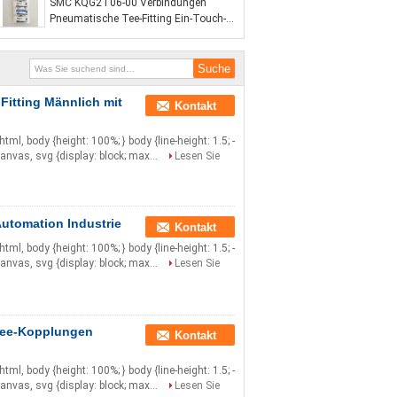
SMC KQG2T06-00 Verbindungen
Pneumatische Tee-Fitting Ein-Touch-
Tee-Rohr-Fitting
itting Männlich mit
Kontakt
} html, body {height: 100%; } body {line-height: 1.5; -
canvas, svg {display: block; max...
Lesen Sie
utomation Industrie
Kontakt
} html, body {height: 100%; } body {line-height: 1.5; -
canvas, svg {display: block; max...
Lesen Sie
Tee-Kopplungen
Kontakt
} html, body {height: 100%; } body {line-height: 1.5; -
canvas, svg {display: block; max...
Lesen Sie