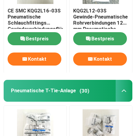
CE SMC KQG2L16-03S
KQG2L12-03S
Pneumatische
Gewinde-Pneumatische
Schlauchfittings
Rohrverbindungen 12
Gewindeverbindungsflüssigkeit
mm Pneumatische
SS316
Rohrverbindungen
Bestpreis
Bestpreis
Kontakt
Kontakt
Pneumatische T-Tie-Anlage
(30)
Zu Hause
Produkte
Videos