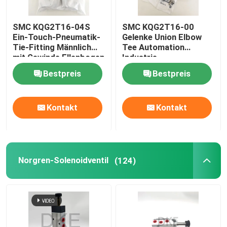
SMC KQG2T16-04S
SMC KQG2T16-00
Über uns
Ein-Touch-Pneumatik-
Gelenke Union Elbow
Tie-Fitting Männlich
Tee Automation
mit Gewinde Ellenbogen
Industrie
Werksbesichtigung
SUS316
Bestpreis
Bestpreis
Qualitätskontrolle
Kontakt
Kontakt
Kontakt mit uns
Neuigkeiten
Norgren-Solenoidventil
(124)
Bitte um ein Angebot
Pneumatische Rohrverbindungen