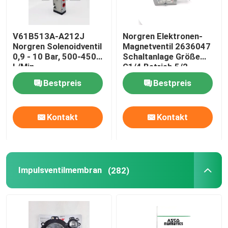
Pneumatische Schlaucharmaturen
V61B513A-A212J
Norgren Elektronen-
Norgren Solenoidventil
Magnetventil 2636047
0,9 - 10 Bar, 500-4500
Schaltanlage Größe
Pneumatische T-Tie-Anlage
L/Min
G1/4 Betrieb 5/2
Bestpreis
Bestpreis
Norgren-Solenoidventil
Kontakt
Kontakt
Impulsventilmembran
Hydraulisches Filterelement
Impulsventilmembran
(282)
SMC-Solenoidventile
Pneumatik-Magnetventil