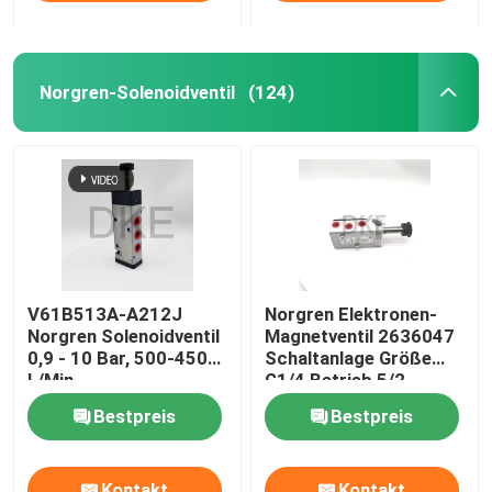
Norgren-Solenoidventil
(124)
V61B513A-A212J
Norgren Elektronen-
Norgren Solenoidventil
Magnetventil 2636047
0,9 - 10 Bar, 500-4500
Schaltanlage Größe
L/Min
G1/4 Betrieb 5/2
Bestpreis
Bestpreis
Kontakt
Kontakt