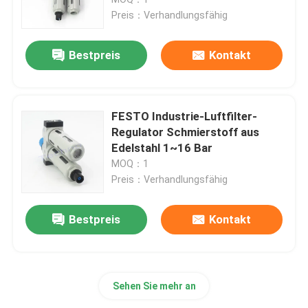
Preis：Verhandlungsfähig
Pneumatische Schlaucharmaturen
Bestpreis
Kontakt
Pneumatische T-Tie-Anlage
FESTO Industrie-Luftfilter-
Norgren-Solenoidventil
Regulator Schmierstoff aus
Edelstahl 1~16 Bar
MOQ：1
Impulsventilmembran
Preis：Verhandlungsfähig
Hydraulisches Filterelement
Bestpreis
Kontakt
SMC-Solenoidventile
Sehen Sie mehr an
Pneumatik-Magnetventil