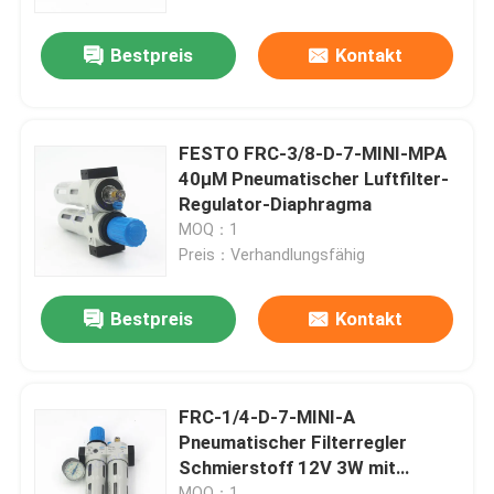
Bestpreis
Kontakt
Über uns
Werksbesichtigung
FESTO FRC-3/8-D-7-MINI-MPA
40μM Pneumatischer Luftfilter-
Qualitätskontrolle
Regulator-Diaphragma
MOQ：1
Preis：Verhandlungsfähig
Kontakt mit uns
Bestpreis
Kontakt
Neuigkeiten
Bitte um ein Angebot
FRC-1/4-D-7-MINI-A
Pneumatischer Filterregler
Schmierstoff 12V 3W mit
Pneumatische Rohrverbindungen
Gewinde
MOQ：1