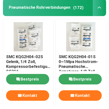
Pneumatische Rohrverbindungen
(172)
Hydraulisches Regelventil
Variabler Frequenzwandler
burkert Magnetventil
SMC KQG2H04-02S
SMC KQG2H04-01S
Festo Magnetventil
Gelenk, 1/4 Zoll,
0~1Mpa Hochstrom-
Kompressorbefestigungen,
Pneumatische
SS316
Armaturen, 1/8 Zoll
Vakuumsauger
Bestpreis
Bestpreis
Kontakt
Kontakt