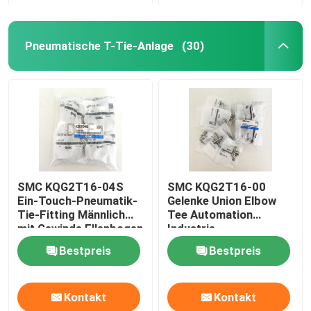
Pneumatische T-Tie-Anlage
(30)
SMC KQG2T16-04S
SMC KQG2T16-00
Ein-Touch-Pneumatik-
Gelenke Union Elbow
Tie-Fitting Männlich
Tee Automation
mit Gewinde Ellenbogen
Industrie
SUS316
Bestpreis
Bestpreis
Kontakt
Kontakt