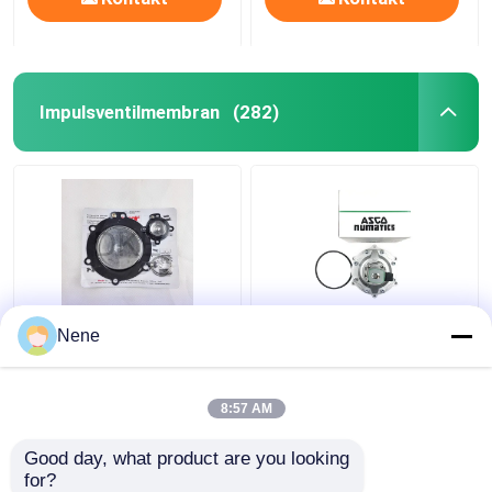
Impulsventilmembran
(282)
Mecair DB120
Neue ASCO-Serie
Nene
DB120/C
SCXR353G230 3 Zoll
Typediaphragm
Unterwasser-Pulsventil
Membran für 2,5" 3"
8:57 AM
VNP220 VEM220
Bestpreis
Bestpreis
VNP420
Good day, what product are you looking 
for?