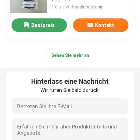
Preis：Verhandlungsfähig
Pneumatische Schlaucharmaturen
Bestpreis
Kontakt
Pneumatische T-Tie-Anlage
Sehen Sie mehr an
Norgren-Solenoidventil
Impulsventilmembran
Hinterlass eine Nachricht
Wir rufen Sie bald zurück!
Hydraulisches Filterelement
SMC-Solenoidventile
Pneumatik-Magnetventil