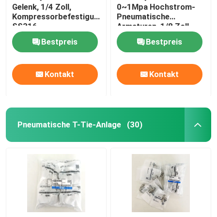
Gelenk, 1/4 Zoll,
0~1Mpa Hochstrom-
Kompressorbefestigungen,
Pneumatische
Hydraulisches Regelventil
SS316
Armaturen, 1/8 Zoll
Bestpreis
Bestpreis
Variabler Frequenzwandler
Kontakt
Kontakt
burkert Magnetventil
Festo Magnetventil
Pneumatische T-Tie-Anlage
(30)
Vakuumsauger