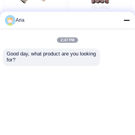
Präzisionsfilterelemente
1700-R-100-W
Aria
aus Edelstahl
Filterelement aus
Hydraulikfilterelemente
Edelstahl, HC-
Drahtnetz
2:47 PM
Bestpreis
Bestpreis
Good day, what product are you looking 
for?
Kontakt
Kontakt
Sehen Sie mehr an
Startseite
Über uns
Kontakt
Desktop Site
Sitemap
Datenschutzrichtlinie