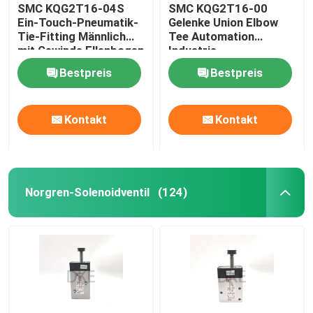
SMC KQG2T16-04S
SMC KQG2T16-00
Ein-Touch-Pneumatik-
Gelenke Union Elbow
Tie-Fitting Männlich
Tee Automation
mit Gewinde Ellenbogen
Industrie
SUS316
Bestpreis
Bestpreis
Kontakt
Kontakt
Norgren-Solenoidventil
(124)