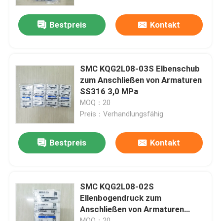
Bestpreis
Kontakt
Über uns
Werksbesichtigung
SMC KQG2L08-03S Elbenschub
zum Anschließen von Armaturen
Qualitätskontrolle
SS316 3,0 MPa
MOQ：20
Preis：Verhandlungsfähig
Kontakt mit uns
Bestpreis
Kontakt
Neuigkeiten
Bitte um ein Angebot
SMC KQG2L08-02S
Ellenbogendruck zum
Anschließen von Armaturen
Pneumatische Rohrverbindungen
SS316 3,0 MPa
MOQ：20