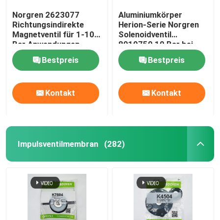
Norgren 2623077
Aluminiumkörper
Richtungsindirekte
Herion-Serie Norgren
Magnetventil für 1-10
Solenoidventil
Bar Anwendungen
8010750 10 Bar bei
Feststrom
-10-50 °C
Bestpreis
Bestpreis
Kontakt
Kontakt
Impulsventilmembran
(282)