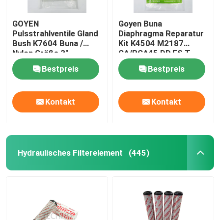
GOYEN
Goyen Buna
Pulsstrahlventile Gland
Diaphragma Reparatur
Bush K7604 Buna /
Kit K4504 M2187
Nylon Größe 3"
CA/RCA45 DD,FS,T
CA/RCA76 MM,T
Serie, 1 1/2 Größe
Bestpreis
Bestpreis
Kontakt
Kontakt
Hydraulisches Filterelement
(445)