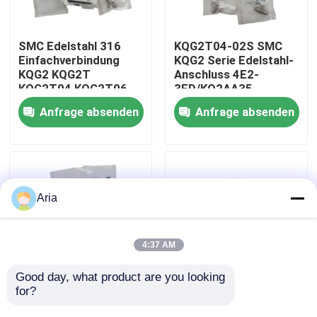
Über uns
SMC Edelstahl 316
KQG2T04-02S SMC
Einfachverbindung
KQG2 Serie Edelstahl-
KQG2 KQG2T
Anschluss 4E2-
Werksbesichtigung
KQG2T04 KQG2T06
3FD/KQ2AA35
KQG2T08 KQG2T10
Anfrage absenden
Anfrage absenden
KQG2T12 -00 -06 -08
Qualitätskontrolle
-10 -12
Kontakt mit uns
Aria
Neuigkeiten
4:37 AM
Bitte um ein Angebot
Good day, what product are you looking 
for?
SMC
SMC KQG2T16-00
Edelstahlverbindung
KQG2-Serie Edelstahl
Pneumatische Rohrverbindungen