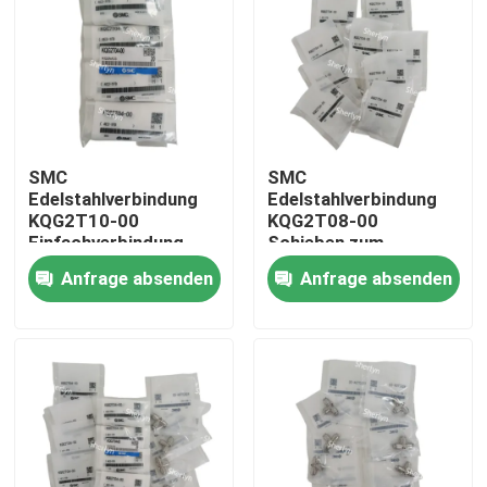
SMC
SMC
Edelstahlverbindung
Edelstahlverbindung
KQG2T10-00
KQG2T08-00
Einfachverbindung
Schieben zum
KQG2 Serie 4E2-
Anschließen 8 mm
Anfrage absenden
Anfrage absenden
8FE/KQ2AA49
Rohrgröße 4E2-
3FE/KQ2AA44
Zu Hause
Produkte
Videos