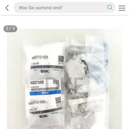
2
/
4