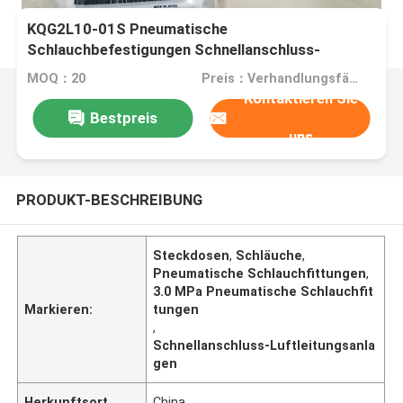
KQG2L10-01S Pneumatische
Schlauchbefestigungen Schnellanschluss-
Luftleitungsbefestigungen
MOQ：20
Preis：Verhandlungsfähig
Kontaktieren Sie
Bestpreis
uns
PRODUKT-BESCHREIBUNG
Steckdosen
,
Schläuche
,
Pneumatische Schlauchfittungen
,
3.0 MPa Pneumatische Schlauchfit
Markieren:
tungen
,
Schnellanschluss-Luftleitungsanla
gen
Herkunftsort
China