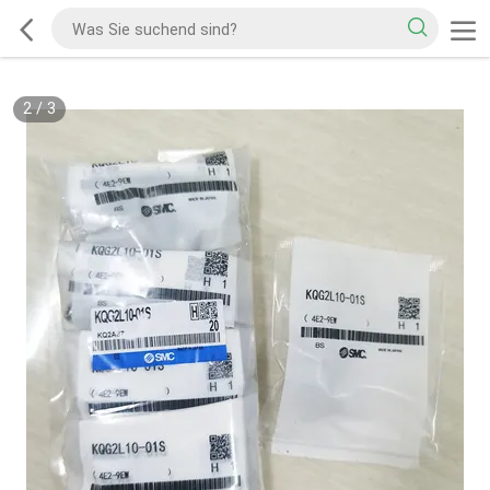
2
/
3