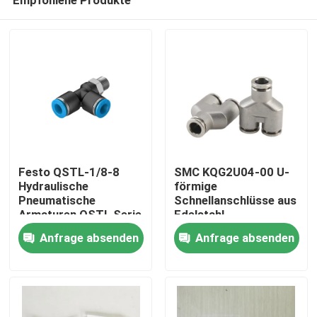
Festo QSTL-1/8-8
SMC KQG2U04-00 U-
Hydraulische
förmige
Pneumatische
Schnellanschlüsse aus
Armaturen QSTL Serie
Edelstahl
Zu Hause
T Armaturen R 1/8
Anfrage absenden
Anfrage absenden
Männlich bis 8 mm
Produkte
Videos