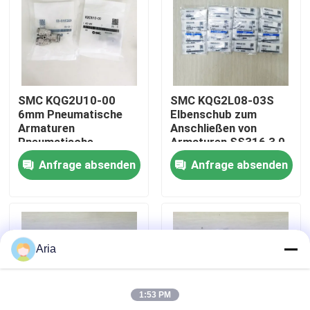
Über uns
Werksbesichtigung
SMC KQG2U10-00
SMC KQG2L08-03S
6mm Pneumatische
Elbenschub zum
Qualitätskontrolle
Armaturen
Anschließen von
Pneumatische
Armaturen SS316 3,0
Schlaucharmaturen
MPa
Anfrage absenden
Anfrage absenden
Anschlüsse
Kontakt mit uns
Schlaucharmaturen
Neuigkeiten
Aria
Bitte um ein Angebot
1:53 PM
Pneumatische Rohrverbindungen