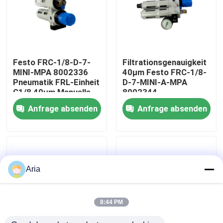
Über uns
Werksbesichtigung
Festo FRC-1/8-D-7-
Filtrationsgenauigkeit
MINI-MPA 8002336
40μm Festo FRC-1/8-
Pneumatik FRL-Einheit
D-7-MINI-A-MPA
Qualitätskontrolle
G1/8 40μm Manuelle
8002344
Entwässerung 0,5-
Serviceeinheit
Anfrage absenden
Anfrage absenden
7bar Zinklegierung mit
Vollautomatischer
MPA-Manometer
Ablass G1/8 0,5-7bar
Kontakt mit uns
Mit MPA-Manometer
Zinklegierung
Neuigkeiten
Aria
Bitte um ein Angebot
8:44 PM
Pneumatische Rohrverbindungen