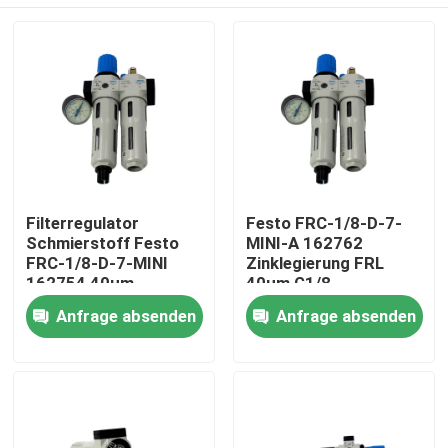
Filterregulator
Festo FRC-1/8-D-7-
Schmierstoff Festo
MINI-A 162762
FRC-1/8-D-7-MINI
Zinklegierung FRL
162754 40μm
40µm G1/8
Manueller Abfluss
Vollautomatische
Zu Hause
Anfrage absenden
Anfrage absenden
G1/8 0,5-7bar
Entwässerung 0,5-
800L/min Mit
7bar Mit Manometer
Messmessung
Produkte
Videos