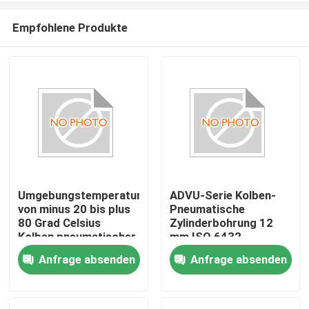
Empfohlene Produkte
Umgebungstemperatur
ADVU-Serie Kolben-
von minus 20 bis plus
Pneumatische
Zu Hause
80 Grad Celsius
Zylinderbohrung 12
Kolben pneumatischer
mm ISO 6432
Zylinder ISO 6432
Standardpräzisionstechn
Anfrage absenden
Anfrage absenden
Produkte
Standard
Industrieautomationslösu
doppelwirkende
pneumatische
Videos
Vorrichtung für