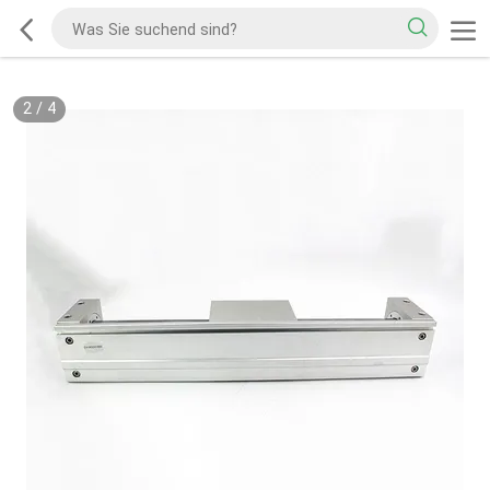
2
/
4