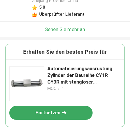
Zhejiang Province ,China
5.0
Überprüfter Lieferant
Sehen Sie mehr an
Erhalten Sie den besten Preis für
Automatisierungsausrüstung
Zylinder der Baureihe CY1R
CY3R mit stangloser
magnetischer Kupplung
MOQ： 1
Fortsetzen