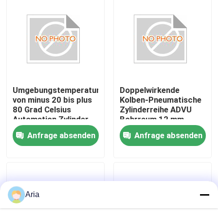
Maschinen
Über uns
Werksbesichtigung
Qualitätskontrolle
Umgebungstemperatur
Doppelwirkende
von minus 20 bis plus
Kolben-Pneumatische
80 Grad Celsius
Zylinderreihe ADVU
Automation Zylinder
Bohrraum 12 mm
Kontakt mit uns
Serie ADVU
Optimiert für
Anfrage absenden
Anfrage absenden
pneumatischer Aktor
industrielle Maschinen
für
und
Neuigkeiten
Automatisierungsprozesse
Prozessautomation
Bitte um ein Angebot
Aria
Pneumatische Rohrverbindungen