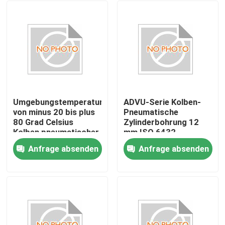
Umgebungstemperatur
ADVU-Serie Kolben-
von minus 20 bis plus
Pneumatische
80 Grad Celsius
Zylinderbohrung 12
Kolben pneumatischer
mm ISO 6432
Zylinder ISO 6432
Standardpräzisionstechn
Anfrage absenden
Anfrage absenden
Standard
Industrieautomationslösu
Zu Hause
doppelwirkende
pneumatische
Vorrichtung für
Produkte
Maschinen
Videos