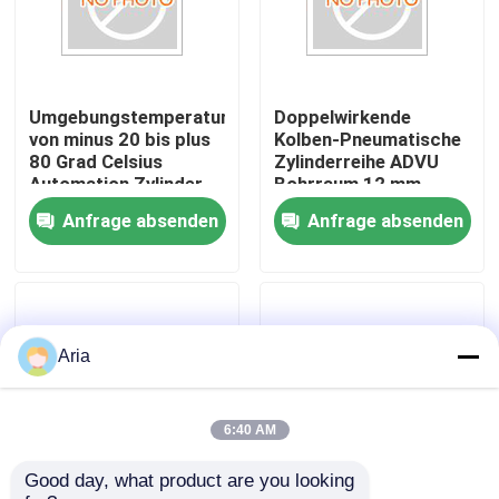
Über uns
Umgebungstemperatur
Doppelwirkende
Werksbesichtigung
von minus 20 bis plus
Kolben-Pneumatische
80 Grad Celsius
Zylinderreihe ADVU
Automation Zylinder
Bohrraum 12 mm
Qualitätskontrolle
Serie ADVU
Optimiert für
Anfrage absenden
Anfrage absenden
pneumatischer Aktor
industrielle Maschinen
für
und
Automatisierungsprozesse
Prozessautomation
Kontakt mit uns
Neuigkeiten
Aria
Bitte um ein Angebot
6:40 AM
Good day, what product are you looking 
Pneumatische Rohrverbindungen