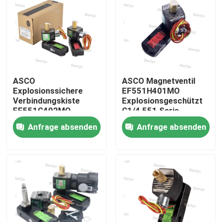
ASCO
ASCO Magnetventil
Explosionssichere
EF551H401MO
Verbindungskiste
Explosionsgeschützt
EF551G402MO
G1/4 551 Serie
Einzelspule
Anfrage absenden
Anfrage absenden
Zu Hause
Produkte
Videos