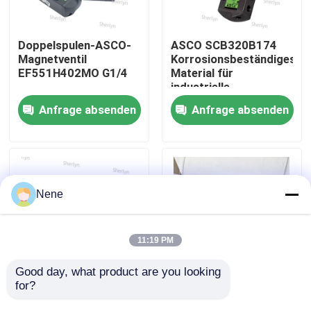
Über uns
Doppelspulen-ASCO-
ASCO SCB320B174
Magnetventil
Korrosionsbeständiges
EF551H402MO G1/4
Material für
Werksbesichtigung
industrielle
elektromagnetische
Anfrage absenden
Anfrage absenden
Ventile Chemische
Qualitätskontrolle
Prozesssteuerung
Anwendbar
Kontakt mit uns
Nene
Neuigkeiten
11:19 PM
Bitte um ein Angebot
Good day, what product are you looking 
for?
ASCO
ASCO Dreiwege-
Explosionsgeschütztes
Explosionssicherungssolen
Pneumatische Rohrverbindungen