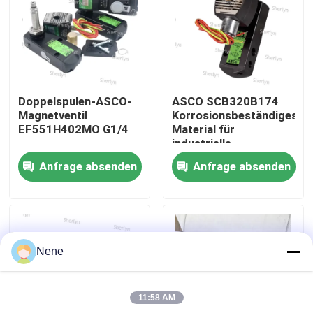
Über uns
Werksbesichtigung
Doppelspulen-ASCO-
ASCO SCB320B174
Magnetventil
Korrosionsbeständiges
Qualitätskontrolle
EF551H402MO G1/4
Material für
industrielle
elektromagnetische
Anfrage absenden
Anfrage absenden
Ventile Chemische
Kontakt mit uns
Prozesssteuerung
Anwendbar
Neuigkeiten
Nene
Bitte um ein Angebot
11:58 AM
Pneumatische Rohrverbindungen