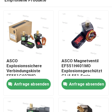
ASCO
ASCO Magnetventil
Explosionssichere
EF551H401MO
Verbindungskiste
Explosionsgeschützt
EF551G402MO
G1/4 551 Serie
Zu Hause
Einzelspule
Anfrage absenden
Anfrage absenden
Produkte
Videos