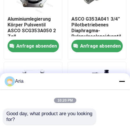
Über uns
Aluminiumlegierung
ASCO G353A041 3/4"
Körper Pulsventil
Pilotbetriebenes
ASCO SCG353A050 2
Diaphragma-
Werksbesichtigung
Zoll
Pulspulssolenoidventil
Schnellreaktionsdiaphragma
für Staubsammler
Anfrage absenden
Anfrage absenden
Design
Qualitätskontrolle
Kontakt mit uns
Aria
Neuigkeiten
10:20 PM
Bitte um ein Angebot
Good day, what product are you looking 
for?
Gelenkte
ASCO 353 Serie
Diaphragmaventile mit
SCG353A047 1-1/2"
Pneumatische Rohrverbindungen