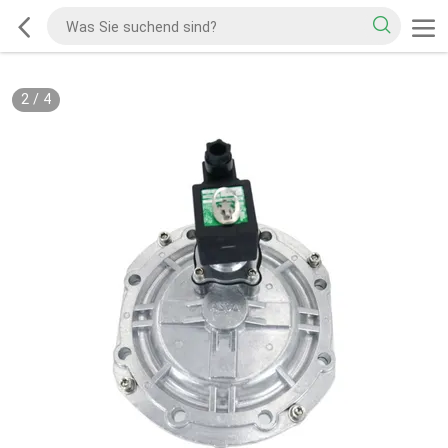
2
/
4