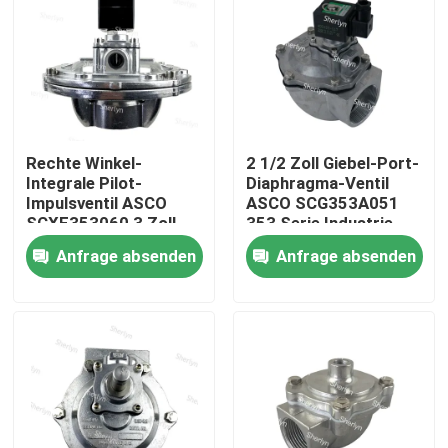
Rechte Winkel-
2 1/2 Zoll Giebel-Port-
Integrale Pilot-
Diaphragma-Ventil
Impulsventil ASCO
ASCO SCG353A051
SCXE353060 3 Zoll
353 Serie Industrie-
Stabiler Arbeitsdruck
Staubreinigung
Anfrage absenden
Anfrage absenden
Zu Hause
Produkte
Videos