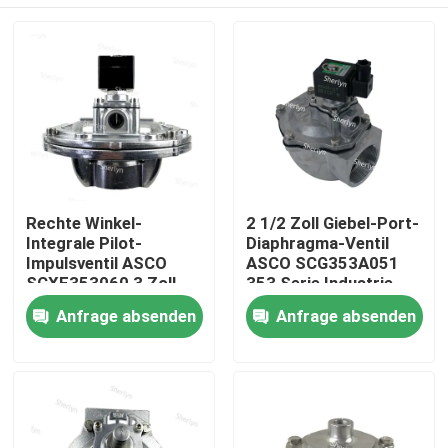
Rechte Winkel-
2 1/2 Zoll Giebel-Port-
Integrale Pilot-
Diaphragma-Ventil
Impulsventil ASCO
ASCO SCG353A051
SCXE353060 3 Zoll
353 Serie Industrie-
Stabiler Arbeitsdruck
Staubreinigung
Zu Hause
Anfrage absenden
Anfrage absenden
Produkte
Videos