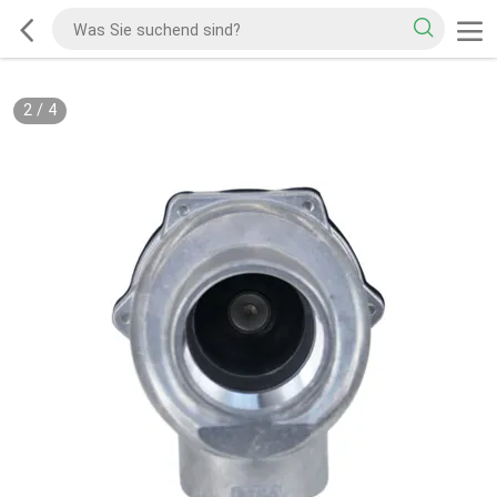
2
/
4