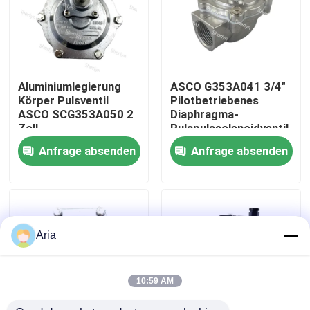
Über uns
Werksbesichtigung
Aluminiumlegierung
ASCO G353A041 3/4"
Körper Pulsventil
Pilotbetriebenes
ASCO SCG353A050 2
Diaphragma-
Qualitätskontrolle
Zoll
Pulspulssolenoidventil
Schnellreaktionsdiaphragma
für Staubsammler
Anfrage absenden
Anfrage absenden
Design
Kontakt mit uns
Neuigkeiten
Aria
Bitte um ein Angebot
10:59 AM
Pneumatische Rohrverbindungen