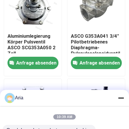
Über uns
Werksbesichtigung
Aluminiumlegierung
ASCO G353A041 3/4"
Körper Pulsventil
Pilotbetriebenes
ASCO SCG353A050 2
Diaphragma-
Qualitätskontrolle
Zoll
Pulspulssolenoidventil
Schnellreaktionsdiaphragma
für Staubsammler
Anfrage absenden
Anfrage absenden
Design
Kontakt mit uns
Neuigkeiten
Aria
Bitte um ein Angebot
10:39 AM
Pneumatische Rohrverbindungen