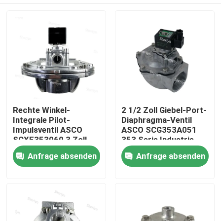
Rechte Winkel-
2 1/2 Zoll Giebel-Port-
Integrale Pilot-
Diaphragma-Ventil
Impulsventil ASCO
ASCO SCG353A051
SCXE353060 3 Zoll
353 Serie Industrie-
Stabiler Arbeitsdruck
Staubreinigung
Zu Hause
Anfrage absenden
Anfrage absenden
Produkte
Videos