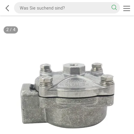
2
/
4