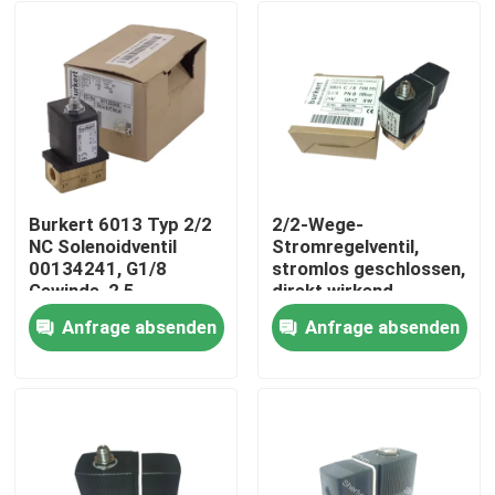
Burkert 6013 Typ 2/2
2/2-Wege-
NC Solenoidventil
Stromregelventil,
00134241, G1/8
stromlos geschlossen,
Gewinde, 2,5
direkt wirkend,
Durchflussöffnung,
Burkert 6013
Anfrage absenden
Anfrage absenden
FKM-Diaphragma,
00126092, G1/8
Zu Hause
Messinggehäuse, 24 V
Gewinde, 3,0 mm
Wechselstrom,
Öffnung,
Arbeitsdruck 0 ~ 16
Messingkörper, FKM-
Produkte
bar
Dichtung, 24VAC 8W,
0-10 bar
Videos