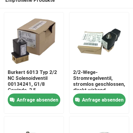
Burkert 6013 Typ 2/2
2/2-Wege-
NC Solenoidventil
Stromregelventil,
00134241, G1/8
stromlos geschlossen,
Gewinde, 2,5
direkt wirkend,
Zu Hause
Durchflussöffnung,
Burkert 6013
Anfrage absenden
Anfrage absenden
FKM-Diaphragma,
00126092, G1/8
Messinggehäuse, 24 V
Gewinde, 3,0 mm
Produkte
Wechselstrom,
Öffnung,
Arbeitsdruck 0 ~ 16
Messingkörper, FKM-
bar
Dichtung, 24VAC 8W,
Videos
0-10 bar