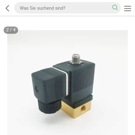
2
/
4