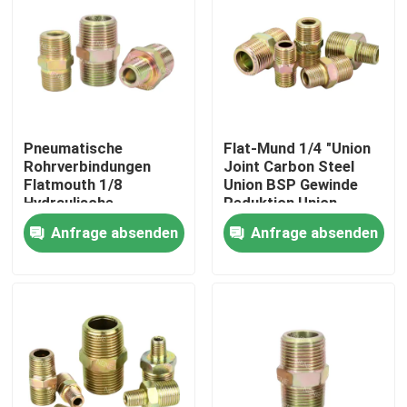
Pneumatische
Flat-Mund 1/4 "Union
Rohrverbindungen
Joint Carbon Steel
Flatmouth 1/8
Union BSP Gewinde
Hydraulische
Reduktion Union
Verbindung
Rohrbefestigung
Anfrage absenden
Anfrage absenden
Hochdruckkohle
Zu Hause
Produkte
Videos