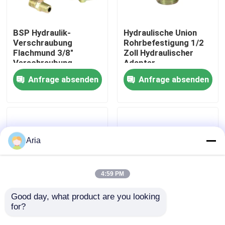
Über uns
BSP Hydraulik-
Hydraulische Union
Verschraubung
Rohrbefestigung 1/2
Flachmund 3/8"
Zoll Hydraulischer
Werksbesichtigung
Verschraubung
Adapter
Nenndruck 30MPa
Anfrage absenden
Anfrage absenden
Pneumatikrohrverschraubungen
Qualitätskontrolle
Kontakt mit uns
Aria
Neuigkeiten
4:59 PM
Bitte um ein Angebot
Good day, what product are you looking 
for?
3/4 Zoll BSP Gewinde
Pneumatische
Standard Flachmund
Armaturen 1 1/4 Zoll
Pneumatische Rohrverbindungen