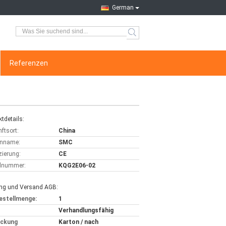
German
Referenzen
tdetails:
ftsort:
China
nname:
SMC
izierung:
CE
lnummer:
KQG2E06-02
ng und Versand AGB:
estellmenge:
1
Verhandlungsfähig
ackung
Karton / nach