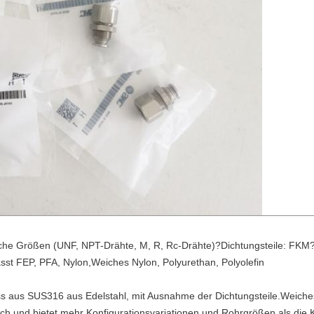
ische Größen (UNF, NPT-Drähte, M, R, Rc-Drähte)?Dichtungsteile: F
st FEP, PFA, Nylon,Weiches Nylon, Polyurethan, Polyolefin
ss aus SUS316 aus Edelstahl, mit Ausnahme der Dichtungsteile.Weiche
lich.und bietet mehr Konfigurationsvariationen und Rohrgrößen als die