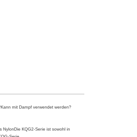
KM?Kann mit Dampf verwendet werden?
s NylonDie KQG2-Serie ist sowohl in
 KQG-Serie.