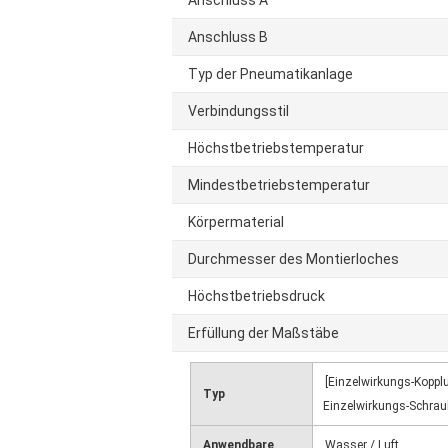
Anschluss A
Anschluss B
Typ der Pneumatikanlage
Verbindungsstil
Höchstbetriebstemperatur
Mindestbetriebstemperatur
Körpermaterial
Durchmesser des Montierloches
Höchstbetriebsdruck
Erfüllung der Maßstäbe
[Einzelwirkungs-Koppl
Typ
Einzelwirkungs-Schrau
Anwendbare
Wasser / Luft