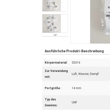
Ausführliche Produkt-Beschreibung
Körpermaterial:
SS316
Zur Verwendung
Luft, Wasser, Dampf
mit:
Portgröße:
14 mm
Typ des
UNF
Gewinns: