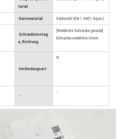
terial
Garnmaterial
Edelstahl (EN 1.4401 Äquiv.)
[Weibliche Schranke gerade]
Schraubmontag
Schranke weibliche Union
e, Richtung
R
Verbindungsart
-
-