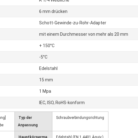
R 1/4 Weibliche
6 mm drücken
Schott-Gewinde-zu-Rohr-Adapter
mit einem Durchmesser von mehr als 20 mm
+ 150°C
-5°C
Edelstahl
15 mm
1 Mpa
IEC, ISO, RoHS-konform
ung]
Typ der
Schraubverbindungsrichtung
be
Anpassung
Hauptkörperma
Edelstahl (EN 1.4401 Äquiv.)