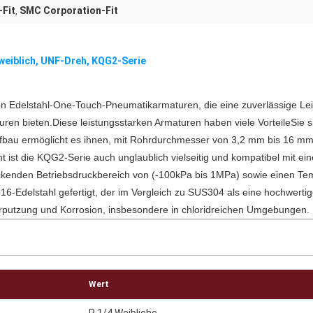
Fit
SMC Corporation-Fit
,
weiblich, UNF-Dreh, KQG2-Serie
 Edelstahl-One-Touch-Pneumatikarmaturen, die eine zuverlässige Leis
en bieten.Diese leistungsstarken Armaturen haben viele VorteileSie si
fbau ermöglicht es ihnen, mit Rohrdurchmesser von 3,2 mm bis 16 m
ist die KQG2-Serie auch unglaublich vielseitig und kompatibel mit eine
enden Betriebsdruckbereich von (-100kPa bis 1MPa) sowie einen Tem
Edelstahl gefertigt, der im Vergleich zu SUS304 als eine hochwertige
erputzung und Korrosion, insbesondere in chloridreichen Umgebungen.
Wert