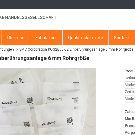
KE HANDELSGESELLSCHAFT
Über uns
Fabrik Tour
Qualitätskontrolle
Kontakt
indungen
SMC Corporation KQG2E06-02 Einberührungsanlage 6 mm Rohrgröße
nberührungsanlage 6 mm Rohrgröße
Produk
Herkun
Marke
Zertif
Model
Zahlu
Min B
Preis:
Verp