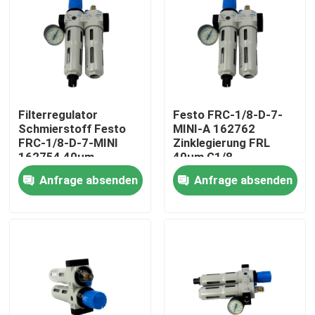
Filterregulator
Festo FRC-1/8-D-7-
Schmierstoff Festo
MINI-A 162762
FRC-1/8-D-7-MINI
Zinklegierung FRL
162754 40μm
40µm G1/8
Manueller Abfluss
Vollautomatische
Anfrage absenden
Anfrage absenden
G1/8 0,5-7bar
Entwässerung 0,5-
800L/min Mit
7bar Mit Manometer
Messmessung
Zu Hause
Produkte
Videos