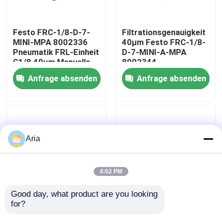
Über uns
Festo FRC-1/8-D-7-
Filtrationsgenauigkeit
MINI-MPA 8002336
40μm Festo FRC-1/8-
Pneumatik FRL-Einheit
D-7-MINI-A-MPA
Werksbesichtigung
G1/8 40μm Manuelle
8002344
Entwässerung 0,5-
Serviceeinheit
Anfrage absenden
Anfrage absenden
7bar Zinklegierung mit
Vollautomatischer
Qualitätskontrolle
MPA-Manometer
Ablass G1/8 0,5-7bar
Mit MPA-Manometer
Zinklegierung
Kontakt mit uns
Aria
Neuigkeiten
4:02 PM
Bitte um ein Angebot
Good day, what product are you looking 
for?
G 1/4 FRL Einheit
Festo FRC-1/4-D-7-
Festo FRC-1/4-D-7-
MINI-MPA 8002337
Pneumatische Rohrverbindungen