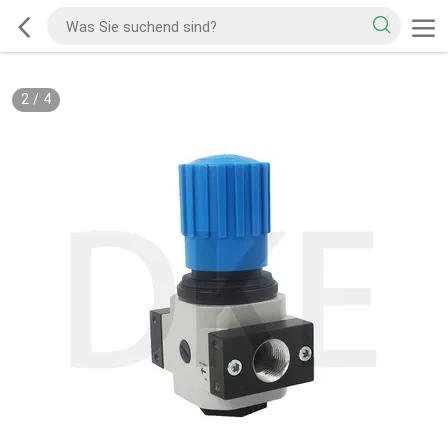
2
/
4