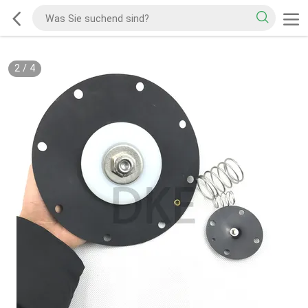
2
/
4