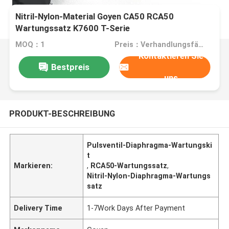
Nitril-Nylon-Material Goyen CA50 RCA50
Wartungssatz K7600 T-Serie
MOQ：1
Preis：Verhandlungsfähig
Kontaktieren Sie
Bestpreis
uns
PRODUKT-BESCHREIBUNG
Pulsventil-Diaphragma-Wartungski
t
Markieren:
,
RCA50-Wartungssatz
,
Nitril-Nylon-Diaphragma-Wartungs
satz
Delivery Time
1-7Work Days After Payment