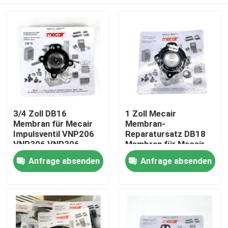
3/4 Zoll DB16
1 Zoll Mecair
Membran für Mecair
Membran-
Impulsventil VNP206
Reparatursatz DB18
VNP306 VNP306
Membran für Mecair
VEM306
Impulsventil VNP208
Zu Hause
Anfrage absenden
Anfrage absenden
VNP308 VEM208
VEM308 VNP408
VEM408
Produkte
Videos