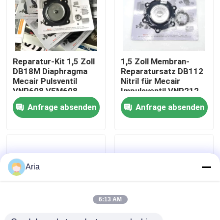
Über uns
Werksbesichtigung
Reparatur-Kit 1,5 Zoll
1,5 Zoll Membran-
DB18M Diaphragma
Reparatursatz DB112
Mecair Pulsventil
Nitril für Mecair
Qualitätskontrolle
VNP608 VEM608
Impulsventil VNP212
VNP708 VEM708
VEM212 NBR VITON
Anfrage absenden
Anfrage absenden
VNP312 VEM312
Kontakt mit uns
Neuigkeiten
Aria
Bitte um ein Angebot
6:13 AM
Pneumatische Rohrverbindungen