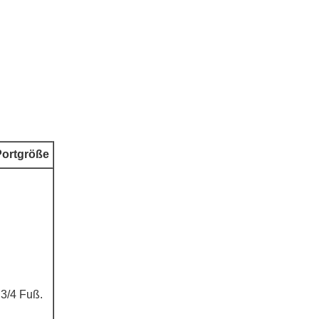
Portgröße
3/4 Fuß.