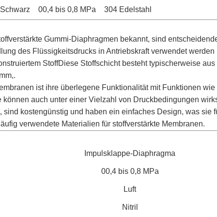
Schwarz
00,4 bis 0,8 MPa
304 Edelstahl
offverstärkte Gummi-Diaphragmen bekannt, sind entscheidende
lung des Flüssigkeitsdrucks in Antriebskraft verwendet werde
nstruiertem StoffDiese Stoffschicht besteht typischerweise aus
 mm,.
Membranen ist ihre überlegene Funktionalität mit Funktionen wie
e können auch unter einer Vielzahl von Druckbedingungen wirk
, sind kostengünstig und haben ein einfaches Design, was sie
ufig verwendete Materialien für stoffverstärkte Membranen.
Impulsklappe-Diaphragma
00,4 bis 0,8 MPa
Luft
Nitril