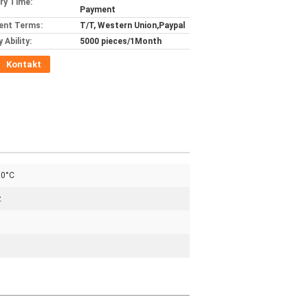
ery Time:
Payment
ent Terms:
T/T, Western Union,Paypal
 Ability:
5000 pieces/1Month
Kontakt
80°C
z