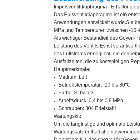
Impulsventildiaphragma - Erhaltung opt
Das Pulsventildiaphragma ist ein entsc
Anwendungen entwickelt wurde.Sie best
MPa und Temperaturen zwischen -10~80
Als wichtiger Bestandteil des Goyen-Pu
Leistung des Ventils.Es ist verantwort
des Luftstroms ermöglicht, die den re
Ausfallzeiten, die zu kostspieligen R
Hauptmerkmale:
Medium: Luft
Betriebstemperatur: -10 bis 80°C
Farbe: Schwarz
Arbeitsdruck: 0,4 bis 0,8 MPa
Schrauben: 304 Edelstahl
Wartungskit:
Um die langfristige und optimale Leist
Wartungssatz enthält alle notwendigen
Diaphragm-Kit, das speziell für Goyen-