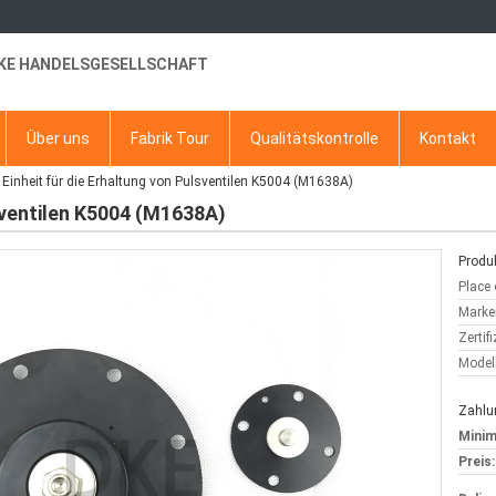
KE HANDELSGESELLSCHAFT
Über uns
Fabrik Tour
Qualitätskontrolle
Kontakt
Einheit für die Erhaltung von Pulsventilen K5004 (M1638A)
lsventilen K5004 (M1638A)
Produk
Place 
Marke
Zertif
Model
Zahlu
Minim
Preis: