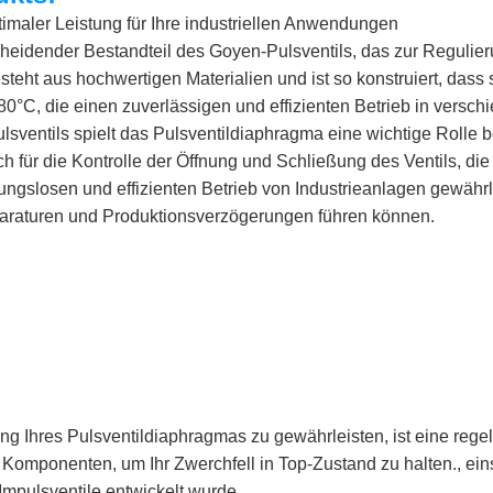
imaler Leistung für Ihre industriellen Anwendungen
heidender Bestandteil des Goyen-Pulsventils, das zur Regulierun
eht aus hochwertigen Materialien und ist so konstruiert, dass 
°C, die einen zuverlässigen und effizienten Betrieb in vers
lsventils spielt das Pulsventildiaphragma eine wichtige Rolle b
lich für die Kontrolle der Öffnung und Schließung des Ventils, 
ibungslosen und effizienten Betrieb von Industrieanlagen gewäh
eparaturen und Produktionsverzögerungen führen können.
ung Ihres Pulsventildiaphragmas zu gewährleisten, ist eine re
 Komponenten, um Ihr Zwerchfell in Top-Zustand zu halten., ei
Impulsventile entwickelt wurde.