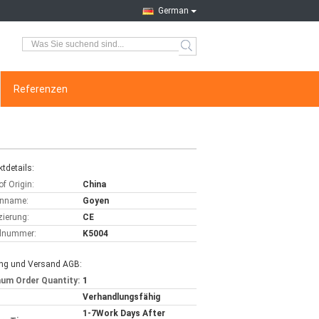
German
Referenzen
tdetails:
of Origin:
China
nname:
Goyen
izierung:
CE
lnummer:
K5004
ng und Versand AGB:
um Order Quantity:
1
Verhandlungsfähig
1-7Work Days After