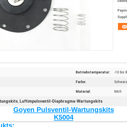
Deliv
Paym
Supply
Betriebstemperatur:
-10 bis 
Farbe:
Schwar
Material:
Nitril
tungskits
Luftimpulsventil-Diaphragma-Wartungskits
,
Goyen Pulsventil-Wartungskits
K5004
ukts: