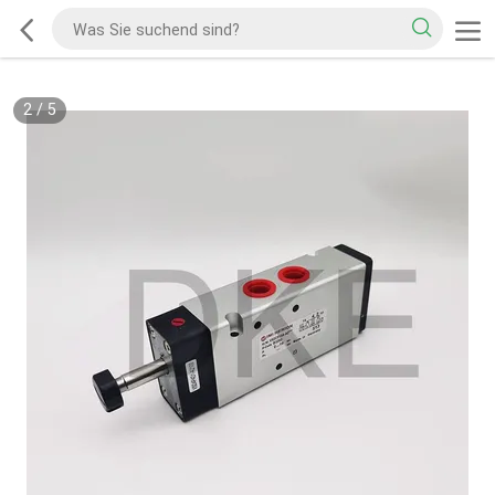
2
/
5