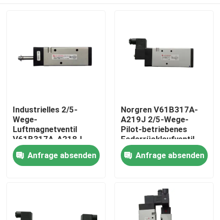
Industrielles 2/5-
Norgren V61B317A-
Wege-
A219J 2/5-Wege-
Luftmagnetventil
Pilot-betriebenes
V61B317A-A218J,
Federrücklaufventil
vorgesteuerter Typ
Zu Hause
Anfrage absenden
Anfrage absenden
Produkte
Videos