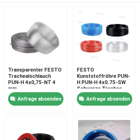
Transparenter FESTO
FESTO
Trachealschlauch
Kunststoffröhre PUN-
PUN-H 4x0,75-NT 4
H PUN-H 4x0.75-SW
mm
Schwarze Trachea
Außendurchmesser
Zu Hause
Anfrage absenden
Anfrage absenden
Produkte
Videos