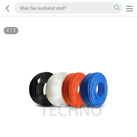
2
/
2