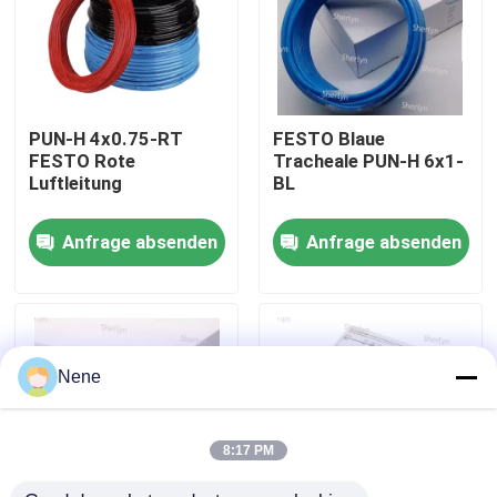
Über uns
Werksbesichtigung
PUN-H 4x0.75-RT
FESTO Blaue
FESTO Rote
Tracheale PUN-H 6x1-
Luftleitung
BL
Qualitätskontrolle
Anfrage absenden
Anfrage absenden
Kontakt mit uns
Neuigkeiten
Nene
Bitte um ein Angebot
8:17 PM
Pneumatische Rohrverbindungen